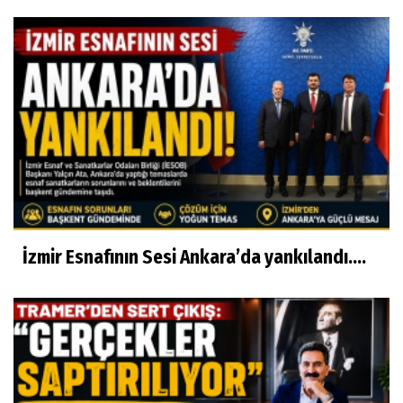
İzmir Esnafının Sesi Ankara’da yankılandı….