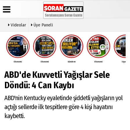
Videolar
Üye Paneli
Üye Paneli
Anketler
Video
Künye
Galeri
Haber
İletişim
Arşivi
Ekonomi
Ekonomi
Gündem
Ekonomi
Siyaset
Çerez
Günün
Politikası
ABD'de Kuvvetli Yağışlar Sele
Haberleri
Gizlilik
İlkeleri
Döndü: 4 Can Kaybı
ABD'nin Kentucky eyaletinde şiddetli yağışların yol
açtığı sellerde ilk tespitlere göre 4 kişi hayatını
kaybetti.