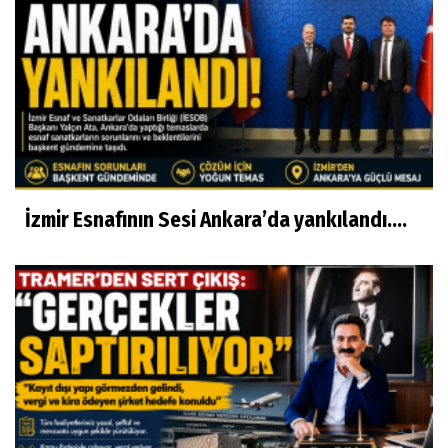
İzmir Esnafının Sesi Ankara’da yankılandı….