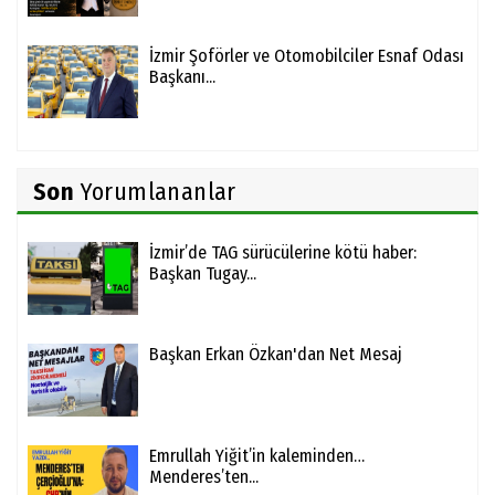
İzmir Şoförler ve Otomobilciler Esnaf Odası
Başkanı...
Son
Yorumlananlar
İzmir’de TAG sürücülerine kötü haber:
Başkan Tugay...
Başkan Erkan Özkan'dan Net Mesaj
Emrullah Yiğit’in kaleminden…
Menderes’ten...