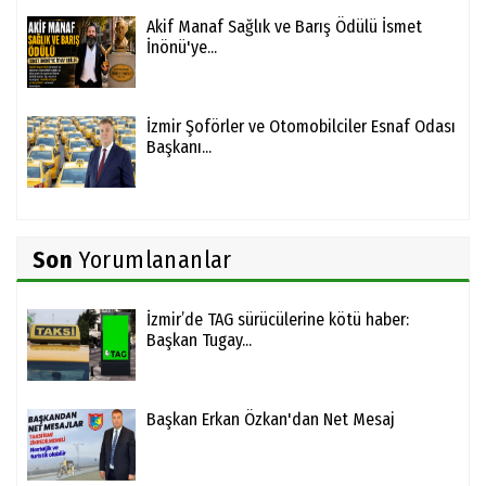
Akif Manaf Sağlık ve Barış Ödülü İsmet
İnönü'ye...
İzmir Şoförler ve Otomobilciler Esnaf Odası
Başkanı...
Son
Yorumlananlar
İzmir’de TAG sürücülerine kötü haber:
Başkan Tugay...
Başkan Erkan Özkan'dan Net Mesaj