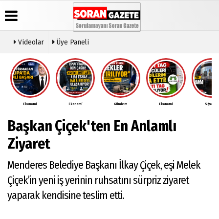
Videolar
Üye Paneli
Üye Paneli
Anketler
Video
Künye
Galeri
Haber
İletişim
Arşivi
Ekonomi
Ekonomi
Gündem
Ekonomi
Siyaset
Çerez
Günün
Politikası
Başkan Çiçek'ten En Anlamlı
Haberleri
Gizlilik
İlkeleri
Ziyaret
Menderes Belediye Başkanı İlkay Çiçek, eşi Melek
Çiçek’in yeni iş yerinin ruhsatını sürpriz ziyaret
yaparak kendisine teslim etti.