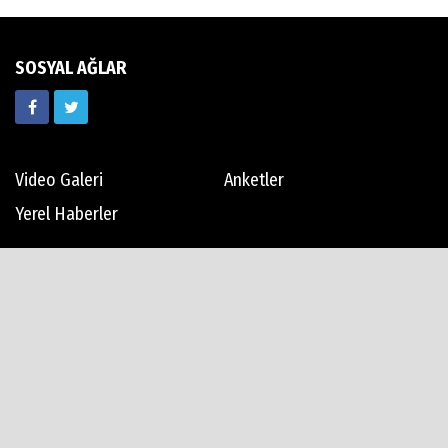
SOSYAL AĞLAR
Video Galeri
Anketler
Yerel Haberler
Günün Haberleri
Haber Arşivi
Künye
İletişim
Çerez Politikası
Gizlilik İlkeleri
Rss