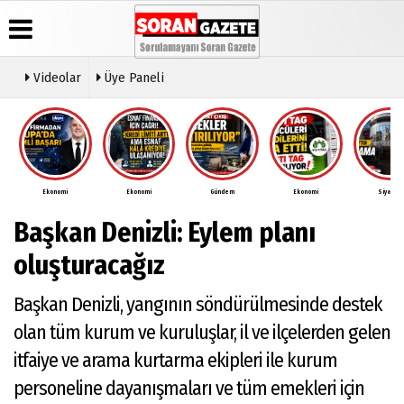
Videolar
Üye Paneli
Üye Paneli
Anketler
Video
Künye
Galeri
Haber
İletişim
Arşivi
Ekonomi
Ekonomi
Gündem
Ekonomi
Siyaset
Çerez
Günün
Politikası
Başkan Denizli: Eylem planı
Haberleri
Gizlilik
İlkeleri
oluşturacağız
Başkan Denizli, yangının söndürülmesinde destek
olan tüm kurum ve kuruluşlar, il ve ilçelerden gelen
itfaiye ve arama kurtarma ekipleri ile kurum
personeline dayanışmaları ve tüm emekleri için