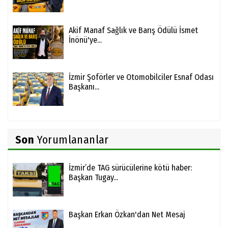
Akif Manaf Sağlık ve Barış Ödülü İsmet
İnönü'ye...
İzmir Şoförler ve Otomobilciler Esnaf Odası
Başkanı...
Son
Yorumlananlar
İzmir’de TAG sürücülerine kötü haber:
Başkan Tugay...
Başkan Erkan Özkan'dan Net Mesaj