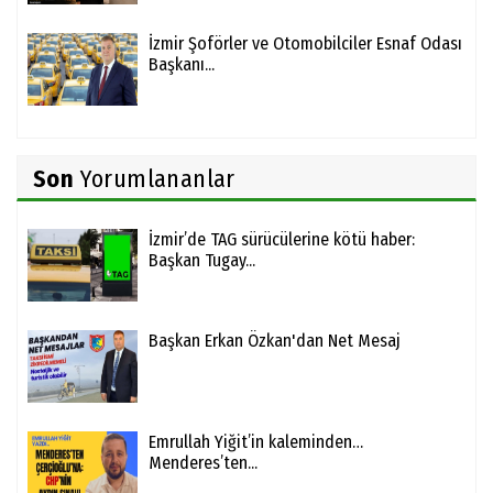
İzmir Şoförler ve Otomobilciler Esnaf Odası
Başkanı...
Son
Yorumlananlar
İzmir’de TAG sürücülerine kötü haber:
Başkan Tugay...
Başkan Erkan Özkan'dan Net Mesaj
Emrullah Yiğit’in kaleminden…
Menderes’ten...