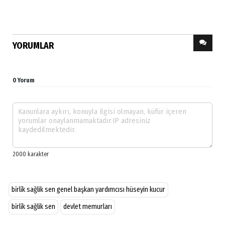
YORUMLAR
0 Yorum
bi̇rli̇k sağlik sen genel başkan yardımcısı hüseyin kucur
bi̇rli̇k sağlik sen
devlet memurları