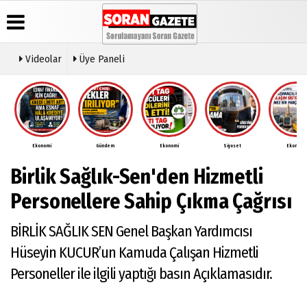
Videolar
Üye Paneli
Üye Paneli
Anketler
Video
Künye
Galeri
Haber
İletişim
Arşivi
Ekonomi
Gündem
Ekonomi
Siyaset
Ekonomi
Çerez
Günün
Politikası
Birlik Sağlık-Sen'den Hizmetli
Haberleri
Gizlilik
İlkeleri
Personellere Sahip Çıkma Çağrısı
BİRLİK SAĞLIK SEN Genel Başkan Yardımcısı
Hüseyin KUCUR’un Kamuda Çalışan Hizmetli
Personeller ile ilgili yaptığı basın Açıklamasıdır.