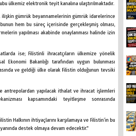
u ülkemiz elektronik teyit kanalına ulaştırılmaktadır.
a ilişkin gümrük beyannamelerinin gümrük idarelerince
ktubunun hem bu süreç içerisinde gerçekleşmiş olması,
irmelerin yapılması akabinde onaylanması halinde izin
atlarda ise; Filistinli ihracatçıların ülkemize yönelik
lusal Ekonomi Bakanlığı tarafından uygun bulunması
ında ve geldiği ülke olarak Filistin olduğunun tevsiki
ve antrepolardan yapılacak ithalat ve ihracat işlemleri
anizması kapsamındaki teyitleşme sonrasında
tin Halkının ihtiyaçlarını karşılamaya ve Filistin’in bu
 yanında destek olmaya devam edecektir."