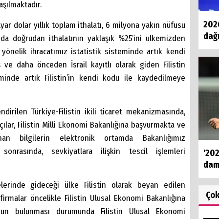
aşılmaktadır.
202
yar dolar yıllık toplam ithalatı, 6 milyona yakın nüfusu
dağ
a da doğrudan ithalatının yaklaşık %25’ini ülkemizden
e yönelik ihracatımız istatistik sisteminde artık kendi
 ve daha önceden İsrail kayıtlı olarak giden Filistin
teminde artık Filistin’in kendi kodu ile kaydedilmeye
irilen Türkiye-Filistin ikili ticaret mekanizmasında,
atçılar, Filistin Milli Ekonomi Bakanlığına başvurmakta ve
nan bilgilerin elektronik ortamda Bakanlığımız
sonrasında, sevkiyatlara ilişkin tescil işlemleri
'202
dam
erinde gideceği ülke Filistin olarak beyan edilen
Ço
ı firmalar öncelikle Filistin Ulusal Ekonomi Bakanlığına
un bulunması durumunda Filistin Ulusal Ekonomi