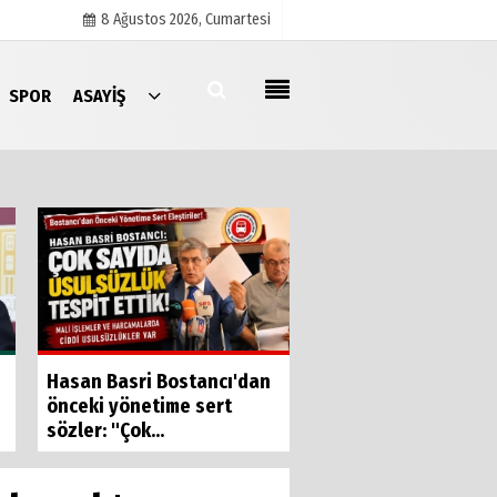
8 Ağustos 2026, Cumartesi
SPOR
ASAYIŞ
Künye
İletişim
Çerez Politikası
Gizlilik İlkeleri
İzmir Esnafının Sesi
Hasan Basri Bostancı'dan
Ankara’da yankıland
önceki yönetime sert
sözler: "Çok...