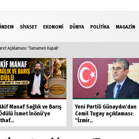
ÜNDEM
SIYASET
EKONOMI
DÜNYA
POLITIKA
MAGAZIN
icaret Açıklaması: 'Tamamen Kapalı'
Video Galeri
Akif Manaf Sağlık ve Barış
Yeni Partili Günaydın'dan
Ödülü İsmet İnönü'ye
Cemil Tugay açıklaması:
İthaf...
"İzmir...