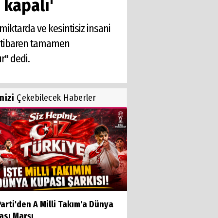
 kapalı'
 miktarda ve kesintisiz insani
an itibaren tamamen
r" dedi.
inizi
Çekebilecek Haberler
arti'den A Milli Takım'a Dünya
ası Marşı