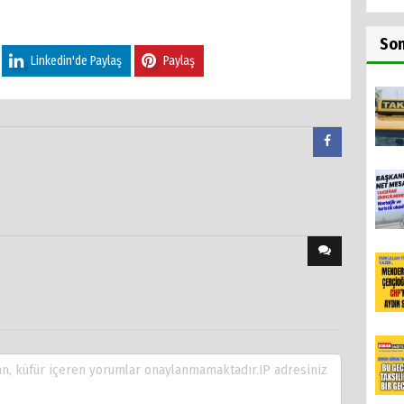
So
Linkedin'de Paylaş
Paylaş