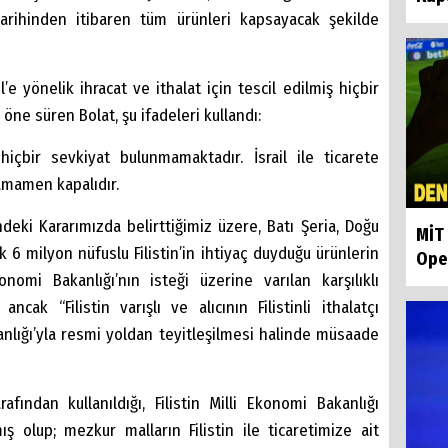
tarihinden itibaren tüm ürünleri kapsayacak şekilde
’e yönelik ihracat ve ithalat için tescil edilmiş hiçbir
e süren Bolat, şu ifadeleri kullandı:
hiçbir sevkiyat bulunmamaktadır. İsrail ile ticarete
amamen kapalıdır.
ndeki Kararımızda belirttiğimiz üzere, Batı Şeria, Doğu
MİT 
 6 milyon nüfuslu Filistin’in ihtiyaç duyduğu ürünlerin
Ope
konomi Bakanlığı’nın isteği üzerine varılan karşılıklı
cak “Filistin varışlı ve alıcının Filistinli ithalatçı
kanlığı’yla resmi yoldan teyitleşilmesi halinde müsaade
afından kullanıldığı, Filistin Milli Ekonomi Bakanlığı
ş olup; mezkur malların Filistin ile ticaretimize ait