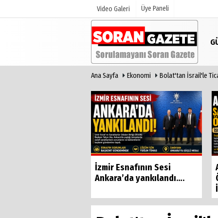
Üye Paneli
Video Galeri
G
Ana Sayfa
Ekonomi
Bolat'tan İsrail'le T
Üye Paneli
Anketler
Haber Arşivi
Günün Haberleri
Basri Bostancı'dan
İzmir Esnafının Sesi
 yönetime sert
Ankara’da yankılandı….
 "Çok...