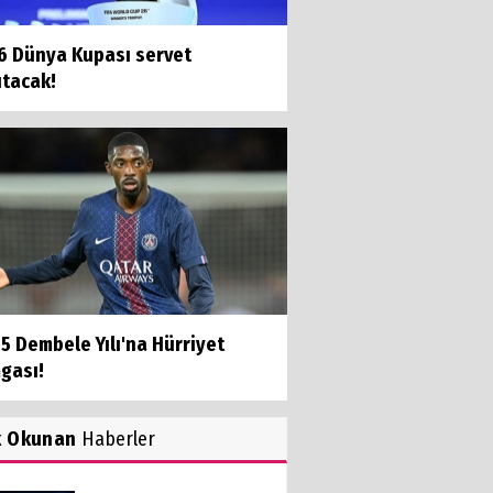
6 Dünya Kupası servet
ıtacak!
5 Dembele Yılı'na Hürriyet
gası!
k Okunan
Haberler