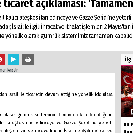
le ticaret açıklaması: 'Tamamen
il kalıcı ateşkes ilan edinceye ve Gazze Şeridi’ne yeterli
ar, İsrail’le ilgili ihracat ve ithalat işlemleri 2 Mayıs't
arete yönelik olarak gümrük sistemimiz tamamen kapalıdı
İlg
n İsrail ile ticaretin devam ettiğine yönelik iddialara
elik olarak gümrük sisteminin tamamen kapalı olduğunu
lıcı ateşkes ilan edinceye ve Gazze Şeridi’ne yeterli
AK P
akışına izin verinceye kadar, İsrail ile ilgili ihracat ve
Kup