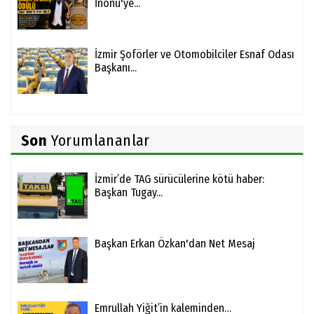
İnönü'ye...
İzmir Şoförler ve Otomobilciler Esnaf Odası
Başkanı...
Son
Yorumlananlar
İzmir’de TAG sürücülerine kötü haber:
Başkan Tugay...
Başkan Erkan Özkan'dan Net Mesaj
Emrullah Yiğit’in kaleminden…