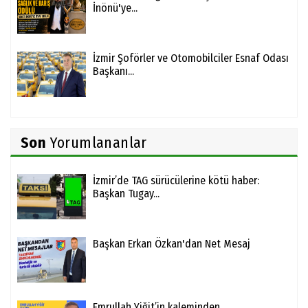
İnönü'ye...
İzmir Şoförler ve Otomobilciler Esnaf Odası
Başkanı...
Son
Yorumlananlar
İzmir’de TAG sürücülerine kötü haber:
Başkan Tugay...
Başkan Erkan Özkan'dan Net Mesaj
Emrullah Yiğit’in kaleminden…