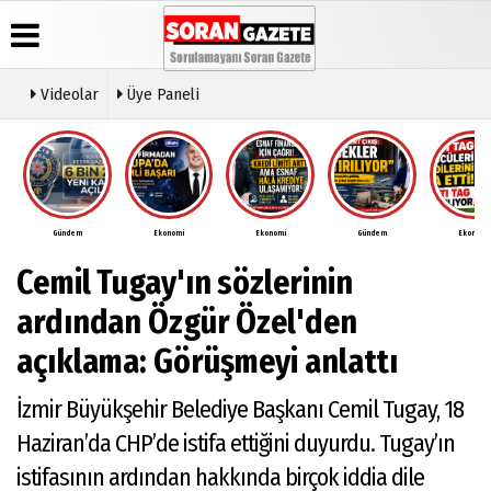
Videolar
Üye Paneli
Üye Paneli
Anketler
Video
Künye
Galeri
Haber
İletişim
Arşivi
Gündem
Ekonomi
Ekonomi
Gündem
Ekonomi
Çerez
Günün
Politikası
Cemil Tugay'ın sözlerinin
Haberleri
Gizlilik
İlkeleri
ardından Özgür Özel'den
açıklama: Görüşmeyi anlattı
İzmir Büyükşehir Belediye Başkanı Cemil Tugay, 18
Haziran’da CHP’de istifa ettiğini duyurdu. Tugay’ın
istifasının ardından hakkında birçok iddia dile