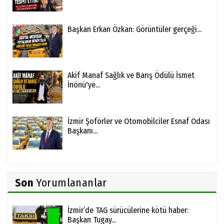
Başkan Erkan Özkan: Görüntüler gerçeği...
Akif Manaf Sağlık ve Barış Ödülü İsmet
İnönü'ye...
İzmir Şoförler ve Otomobilciler Esnaf Odası
Başkanı...
Son
Yorumlananlar
İzmir’de TAG sürücülerine kötü haber:
Başkan Tugay...