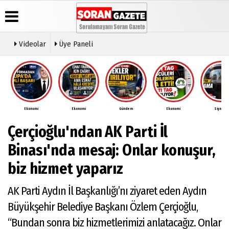
Videolar
Üye Paneli
Üye Paneli
Anketler
Video
Künye
Galeri
Haber
İletişim
Arşivi
Ekonomi
Ekonomi
Gündem
Ekonomi
Siyaset
Çerez
Günün
Politikası
Çerçioğlu'ndan AK Parti İl
Haberleri
Gizlilik
İlkeleri
Binası'nda mesaj: Onlar konuşur,
biz hizmet yaparız
AK Parti Aydın İl Başkanlığı’nı ziyaret eden Aydın
Büyükşehir Belediye Başkanı Özlem Çerçioğlu,
“Bundan sonra biz hizmetlerimizi anlatacağız. Onlar