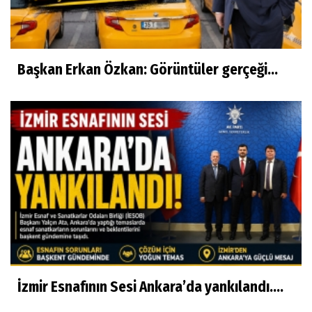
Başkan Erkan Özkan: Görüntüler gerçeği...
İzmir Esnafının Sesi Ankara’da yankılandı….