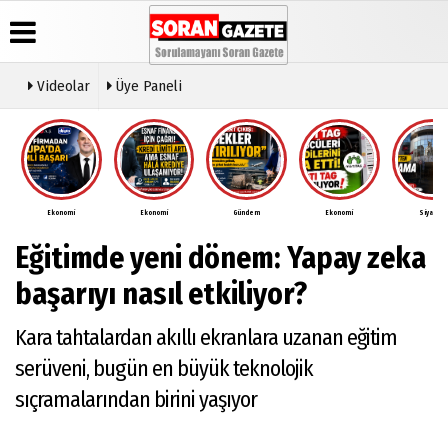
Videolar
Üye Paneli
Üye Paneli
Anketler
Video
Künye
Galeri
Haber
İletişim
Arşivi
Ekonomi
Ekonomi
Gündem
Ekonomi
Siyaset
Çerez
Günün
Politikası
Eğitimde yeni dönem: Yapay zeka
Haberleri
Gizlilik
İlkeleri
başarıyı nasıl etkiliyor?
Kara tahtalardan akıllı ekranlara uzanan eğitim
serüveni, bugün en büyük teknolojik
sıçramalarından birini yaşıyor