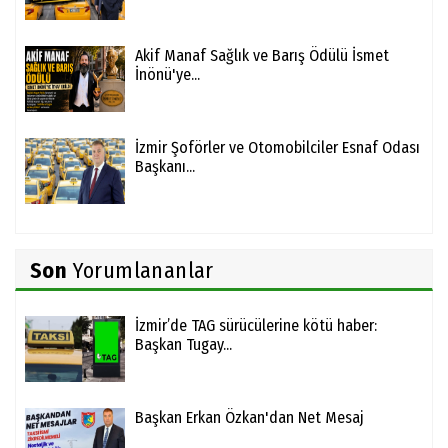
Akif Manaf Sağlık ve Barış Ödülü İsmet
İnönü'ye...
İzmir Şoförler ve Otomobilciler Esnaf Odası
Başkanı...
Son
Yorumlananlar
İzmir’de TAG sürücülerine kötü haber:
Başkan Tugay...
Başkan Erkan Özkan'dan Net Mesaj