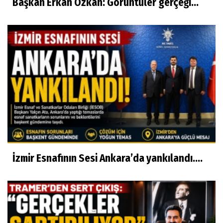
Başkan Erkan Özkan: Görüntüler gerçeği...
İzmir Esnafının Sesi Ankara’da yankılandı….