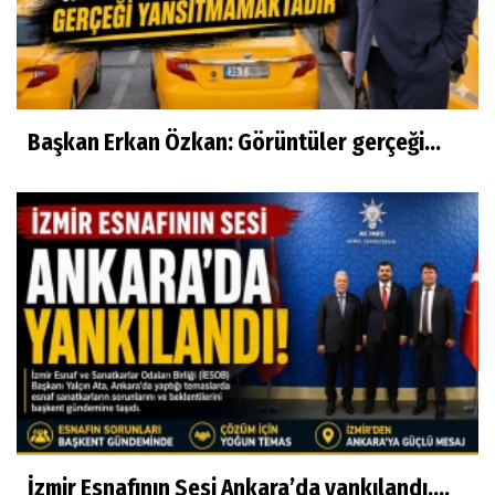
Başkan Erkan Özkan: Görüntüler gerçeği...
İzmir Esnafının Sesi Ankara’da yankılandı….