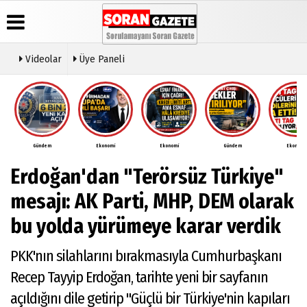
Videolar
Üye Paneli
Üye Paneli
Anketler
Video
Künye
Galeri
Haber
İletişim
Arşivi
Gündem
Ekonomi
Ekonomi
Gündem
Ekonomi
Çerez
Günün
Politikası
Erdoğan'dan "Terörsüz Türkiye"
Haberleri
Gizlilik
İlkeleri
mesajı: AK Parti, MHP, DEM olarak
bu yolda yürümeye karar verdik
PKK'nın silahlarını bırakmasıyla Cumhurbaşkanı
Recep Tayyip Erdoğan, tarihte yeni bir sayfanın
açıldığını dile getirip "Güçlü bir Türkiye'nin kapıları