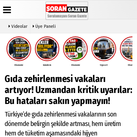
Videolar
Üye Paneli
Üye Paneli
Anketler
Video
Künye
Galeri
Haber
İletişim
Arşivi
Ekonomi
Gündem
Ekonomi
Siyaset
Ekonomi
Çerez
Günün
Politikası
Gıda zehirlenmesi vakaları
Haberleri
Gizlilik
İlkeleri
artıyor! Uzmandan kritik uyarılar:
Bu hataları sakın yapmayın!
Türkiye’de gıda zehirlenmesi vakalarının son
dönemde belirgin şekilde artması, hem üretim
hem de tüketim aşamasındaki hijyen