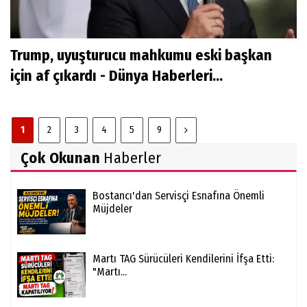
Trump, uyuşturucu mahkumu eski başkan
için af çıkardı - Dünya Haberleri...
1
2
3
4
5
9
Çok Okunan
Haberler
Bostancı'dan Servisçi Esnafına Önemli
Müjdeler
Martı TAG Sürücüleri Kendilerini İfşa Etti:
"Martı...