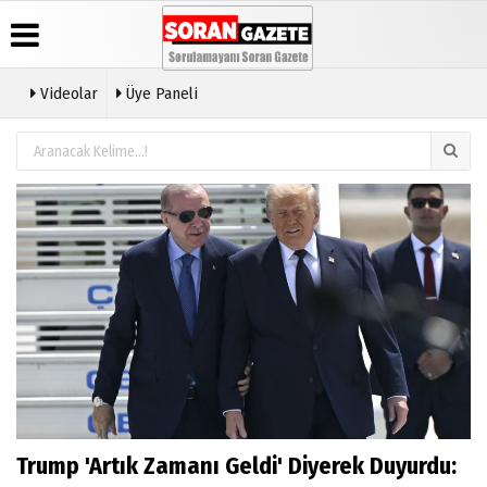
Videolar
Üye Paneli
Üye Paneli
Anketler
Video
Künye
Galeri
Haber
İletişim
Arşivi
Çerez
Günün
Politikası
Haberleri
Gizlilik
İlkeleri
Trump 'Artık Zamanı Geldi' Diyerek Duyurdu: