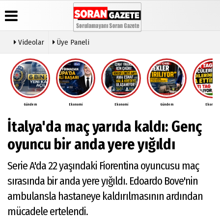
Videolar
Üye Paneli
Üye Paneli
Anketler
Video
Künye
Galeri
Haber
İletişim
Arşivi
Gündem
Ekonomi
Ekonomi
Gündem
Ekonomi
Çerez
Günün
Politikası
İtalya'da maç yarıda kaldı: Genç
Haberleri
Gizlilik
İlkeleri
oyuncu bir anda yere yığıldı
Serie A'da 22 yaşındaki Fiorentina oyuncusu maç
sırasında bir anda yere yığıldı. Edoardo Bove'nin
ambulansla hastaneye kaldırılmasının ardından
mücadele ertelendi.