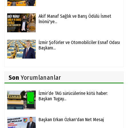
Akif Manaf Sağlık ve Barış Ödülü İsmet
İnönü'ye...
İzmir Şoförler ve Otomobilciler Esnaf Odası
Başkanı...
Son
Yorumlananlar
İzmir’de TAG sürücülerine kötü haber:
Başkan Tugay...
Başkan Erkan Özkan'dan Net Mesaj