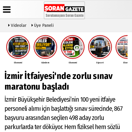
Videolar
Üye Paneli
Üye Paneli
Anketler
Video
Künye
Galeri
Haber
İletişim
Arşivi
Ekonomi
Gündem
Ekonomi
Siyaset
Ekonomi
Çerez
Günün
Politikası
İzmir İtfaiyesi'nde zorlu sınav
Haberleri
Gizlilik
İlkeleri
maratonu başladı
İzmir Büyükşehir Belediyesi’nin 100 yeni itfaiye
personeli alımı için başlattığı sınav sürecinde, 867
başvuru arasından seçilen 498 aday zorlu
parkurlarda ter döküyor. Hem fiziksel hem sözlü