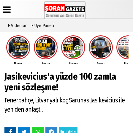
Videolar
Üye Paneli
Üye Paneli
Anketler
Video
Künye
Galeri
Haber
İletişim
Arşivi
Ekonomi
Gündem
Ekonomi
Siyaset
Ekonomi
Çerez
Günün
Politikası
Jasikevicius'a yüzde 100 zamla
Haberleri
Gizlilik
İlkeleri
yeni sözleşme!
Fenerbahçe, Litvanyalı koç Sarunas Jasikevicius ile
yeniden anlaştı.
Dinle