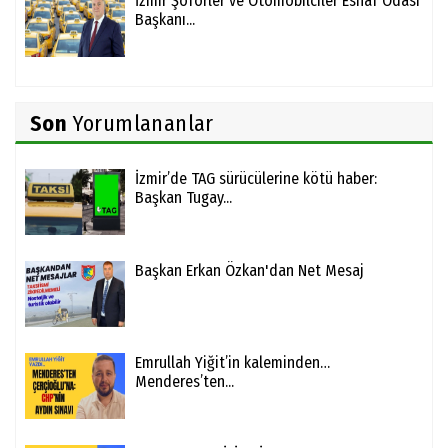
İzmir Şoförler ve Otomobilciler Esnaf Odası
Başkanı...
Son
Yorumlananlar
İzmir’de TAG sürücülerine kötü haber:
Başkan Tugay...
Başkan Erkan Özkan'dan Net Mesaj
Emrullah Yiğit’in kaleminden…
Menderes’ten...