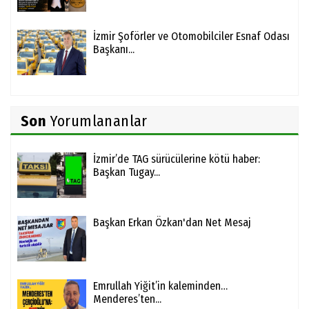
İzmir Şoförler ve Otomobilciler Esnaf Odası
Başkanı...
Son
Yorumlananlar
İzmir’de TAG sürücülerine kötü haber:
Başkan Tugay...
Başkan Erkan Özkan'dan Net Mesaj
Emrullah Yiğit’in kaleminden…
Menderes’ten...