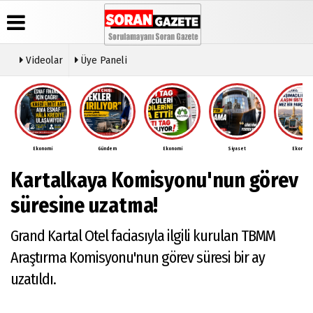
Videolar
Üye Paneli
Üye Paneli
Anketler
Video
Künye
Galeri
Haber
İletişim
Arşivi
Ekonomi
Gündem
Ekonomi
Siyaset
Ekonomi
Çerez
Günün
Politikası
Kartalkaya Komisyonu'nun görev
Haberleri
Gizlilik
İlkeleri
süresine uzatma!
Grand Kartal Otel faciasıyla ilgili kurulan TBMM
Araştırma Komisyonu'nun görev süresi bir ay
uzatıldı.