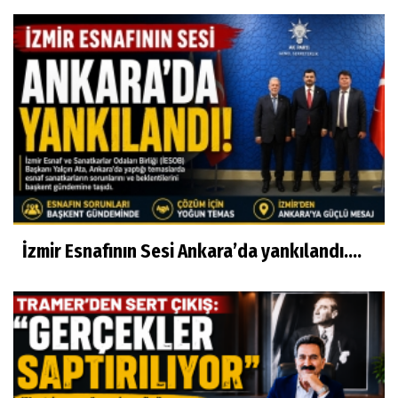
İzmir Esnafının Sesi Ankara’da yankılandı….