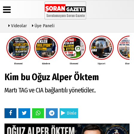
Videolar
Üye Paneli
Üye Paneli
Anketler
Video
Künye
Galeri
Haber
İletişim
Arşivi
Ekonomi
Gündem
Ekonomi
Siyaset
Ekonomi
Çerez
Günün
Politikası
Kim bu Oğuz Alper Öktem
Haberleri
Gizlilik
İlkeleri
Martı TAG ve CIA bağlantılı yöneticiler..
Dinle