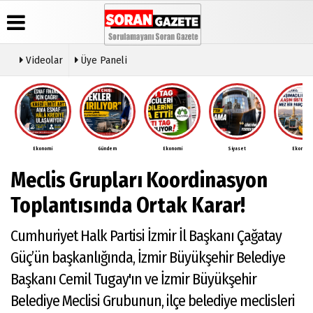
Videolar
Üye Paneli
Üye Paneli
Anketler
Video
Künye
Galeri
Haber
İletişim
Arşivi
Ekonomi
Gündem
Ekonomi
Siyaset
Ekonomi
Çerez
Günün
Politikası
Meclis Grupları Koordinasyon
Haberleri
Gizlilik
İlkeleri
Toplantısında Ortak Karar!
Cumhuriyet Halk Partisi İzmir İl Başkanı Çağatay
Güç’ün başkanlığında, İzmir Büyükşehir Belediye
Başkanı Cemil Tugay'ın ve İzmir Büyükşehir
Belediye Meclisi Grubunun, ilçe belediye meclisleri