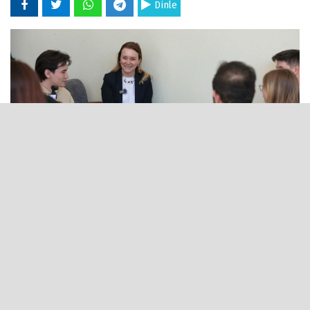
Dinle
25 Nisan 2026 - 11:39
Konak Belediye Başkanı Nilüfer Çınarlı Mutlu,
açılışı CHP Genel Başkanı Özgür Özel ve merhum
Manisa Büyükşehir Belediye Başkanı Ferdi