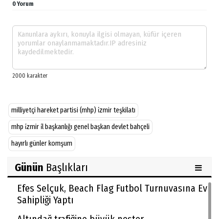
0 Yorum
milliyetçi hareket partisi (mhp) i̇zmir teşkilatı
mhp i̇zmir i̇l başkanlığı genel başkan devlet bahçeli
hayırlı günler komşum
Günün
Başlıkları
Efes Selçuk, Beach Flag Futbol Turnuvasına Ev
Sahipliği Yaptı
Altındağ trafiğine büyük neşter