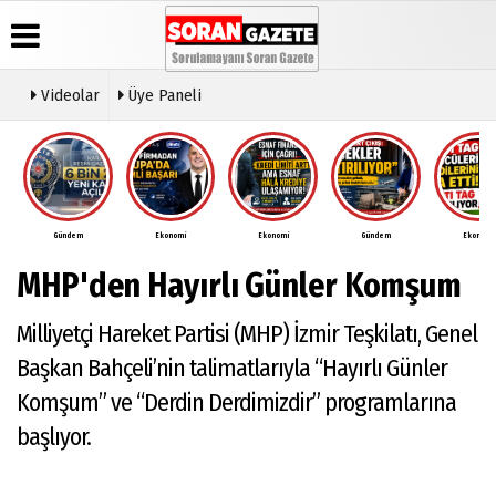
Videolar
Üye Paneli
Üye Paneli
Anketler
Video
Künye
Galeri
Haber
İletişim
Arşivi
Gündem
Ekonomi
Ekonomi
Gündem
Ekonomi
Çerez
Günün
Politikası
MHP'den Hayırlı Günler Komşum
Haberleri
Gizlilik
İlkeleri
Milliyetçi Hareket Partisi (MHP) İzmir Teşkilatı, Genel
Başkan Bahçeli’nin talimatlarıyla “Hayırlı Günler
Komşum” ve “Derdin Derdimizdir” programlarına
başlıyor.