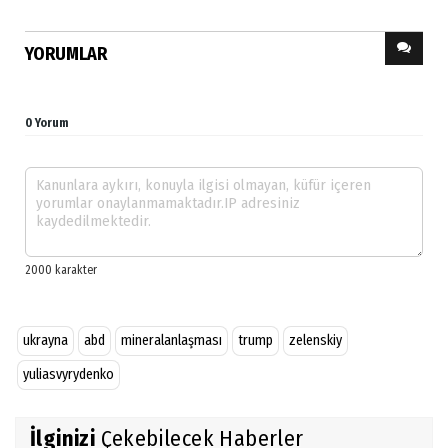
YORUMLAR
0 Yorum
ukrayna
abd
mineralanlaşması
trump
zelenskiy
yuliasvyrydenko
İlginizi
Çekebilecek Haberler