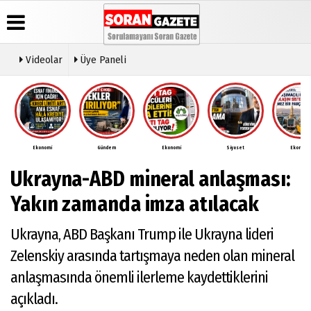
Videolar
Üye Paneli
Üye Paneli
Anketler
Video
Künye
Galeri
Haber
İletişim
Arşivi
Ekonomi
Gündem
Ekonomi
Siyaset
Ekonomi
Çerez
Günün
Politikası
Ukrayna-ABD mineral anlaşması:
Haberleri
Gizlilik
İlkeleri
Yakın zamanda imza atılacak
Ukrayna, ABD Başkanı Trump ile Ukrayna lideri
Zelenskiy arasında tartışmaya neden olan mineral
anlaşmasında önemli ilerleme kaydettiklerini
açıkladı.