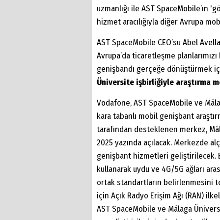
uzmanlığı ile AST SpaceMobile’ın 'gö
hizmet aracılığıyla diğer Avrupa mob
AST SpaceMobile CEO’su Abel Avellan
Avrupa’da ticaretleşme planlarımızı
genişbandı gerçeğe dönüştürmek içi
Üniversite işbirliğiyle araştırma 
Vodafone, AST SpaceMobile ve Málaga
kara tabanlı mobil genişbant araştı
tarafından desteklenen merkez, Má
2025 yazında açılacak. Merkezde al
genişbant hizmetleri geliştirilecek. 
kullanarak uydu ve 4G/5G ağları ara
ortak standartların belirlenmesini 
için Açık Radyo Erişim Ağı (RAN) ilk
AST SpaceMobile ve Málaga Üniversit