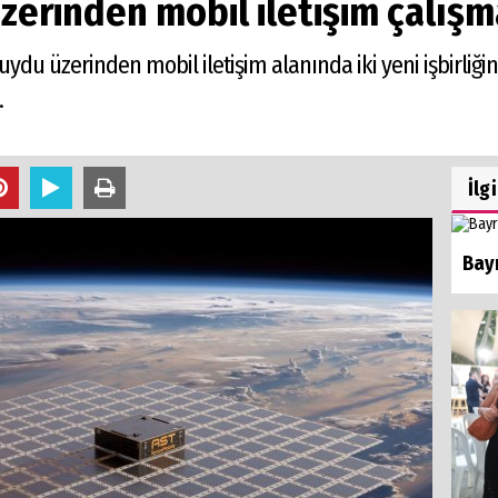
erinden mobil iletişim çalışma
du üzerinden mobil iletişim alanında iki yeni işbirliğine 
.
İlg
Bayr