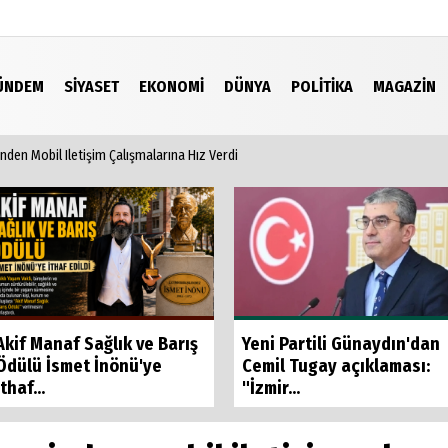
ÜNDEM
SIYASET
EKONOMI
DÜNYA
POLITIKA
MAGAZIN
den Mobil Iletişim Çalışmalarına Hız Verdi
Video Galeri
Akif Manaf Sağlık ve Barış
Yeni Partili Günaydın'dan
Ödülü İsmet İnönü'ye
Cemil Tugay açıklaması:
İthaf...
"İzmir...