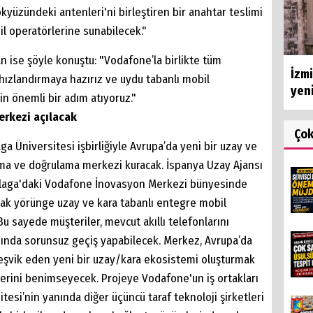
kyüzündeki antenleri'ni birleştiren bir anahtar teslimi
il operatörlerine sunabilecek."
 ise şöyle konuştu: "Vodafone’la birlikte tüm
İzmi
 hızlandırmaya hazırız ve uydu tabanlı mobil
yeni
n önemli bir adım atıyoruz."
merkezi açılacak
Ço
 Üniversitesi işbirliğiyle Avrupa’da yeni bir uzay ve
rma ve doğrulama merkezi kuracak. İspanya Uzay Ajansı
laga'daki Vodafone İnovasyon Merkezi bünyesinde
çak yörünge uzay ve kara tabanlı entegre mobil
Bu sayede müşteriler, mevcut akıllı telefonlarını
sında sorunsuz geçiş yapabilecek. Merkez, Avrupa’da
teşvik eden yeni bir uzay/kara ekosistemi oluşturmak
elerini benimseyecek. Projeye Vodafone'un iş ortakları
esi’nin yanında diğer üçüncü taraf teknoloji şirketleri