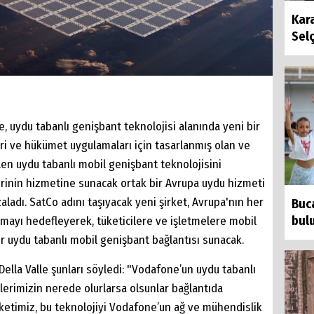
Kara
Selç
uydu tabanlı genişbant teknolojisi alanında yeni bir
ticari ve hükümet uygulamaları için tasarlanmış olan ve
ilen uydu tabanlı mobil genişbant teknolojisini
rinin hizmetine sunacak ortak bir Avrupa uydu hizmeti
adı. SatCo adını taşıyacak yeni şirket, Avrupa'nın her
Buca
bul
mayı hedefleyerek, tüketicilere ve işletmelere mobil
bir uydu tabanlı mobil genişbant bağlantısı sunacak.
lla Valle şunları söyledi: "Vodafone’un uydu tabanlı
lerimizin nerede olurlarsa olsunlar bağlantıda
rketimiz, bu teknolojiyi Vodafone’un ağ ve mühendislik