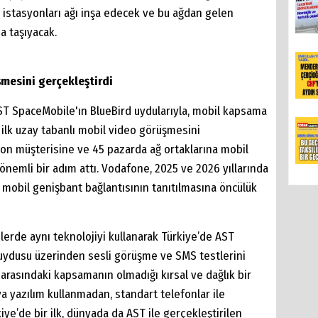
r istasyonları ağı inşa edecek ve bu ağdan gelen
a taşıyacak.
şmesini gerçekleştirdi
T SpaceMobile'ın BlueBird uydularıyla, mobil kapsama
ilk uzay tabanlı mobil video görüşmesini
yon müşterisine ve 45 pazarda ağ ortaklarına mobil
emli bir adım attı. Vodafone, 2025 ve 2026 yıllarında
 mobil genişbant bağlantısının tanıtılmasına öncülük
erde aynı teknolojiyi kullanarak Türkiye’de AST
 uydusu üzerinden sesli görüşme ve SMS testlerini
 arasındaki kapsamanın olmadığı kırsal ve dağlık bir
a yazılım kullanmadan, standart telefonlar ile
kiye’de bir ilk, dünyada da AST ile gerçekleştirilen