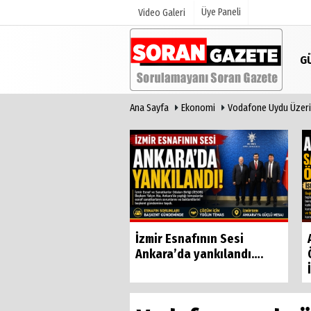
Üye Paneli
Video Galeri
G
Ana Sayfa
Ekonomi
Vodafone Uydu Üzerin
Üye Paneli
Anketler
Haber Arşivi
Günün Haberleri
Basri Bostancı'dan
İzmir Esnafının Sesi
 yönetime sert
Ankara’da yankılandı….
 "Çok...