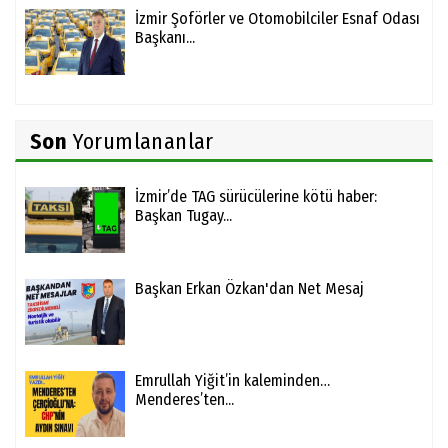
İzmir Şoförler ve Otomobilciler Esnaf Odası
Başkanı...
Son
Yorumlananlar
İzmir’de TAG sürücülerine kötü haber:
Başkan Tugay...
Başkan Erkan Özkan'dan Net Mesaj
Emrullah Yiğit’in kaleminden…
Menderes’ten...