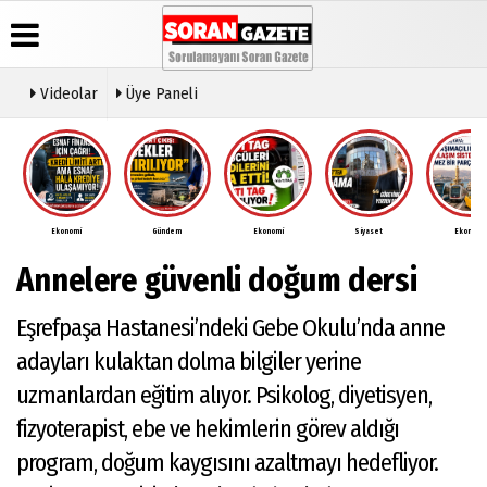
Videolar
Üye Paneli
Üye Paneli
Anketler
Video
Künye
Galeri
Haber
İletişim
Arşivi
Ekonomi
Gündem
Ekonomi
Siyaset
Ekonomi
Çerez
Günün
Politikası
Annelere güvenli doğum dersi
Haberleri
Gizlilik
İlkeleri
Eşrefpaşa Hastanesi’ndeki Gebe Okulu’nda anne
adayları kulaktan dolma bilgiler yerine
uzmanlardan eğitim alıyor. Psikolog, diyetisyen,
fizyoterapist, ebe ve hekimlerin görev aldığı
program, doğum kaygısını azaltmayı hedefliyor.