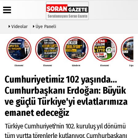
Videolar
Üye Paneli
Üye Paneli
Anketler
Video
Künye
Galeri
Haber
İletişim
Arşivi
Ekonomi
Ekonomi
Gündem
Ekonomi
Siyaset
Çerez
Günün
Politikası
Cumhuriyetimiz 102 yaşında...
Haberleri
Gizlilik
İlkeleri
Cumhurbaşkanı Erdoğan: Büyük
ve güçlü Türkiye'yi evlatlarımıza
emanet edeceğiz
Türkiye Cumhuriyeti'nin 102. kuruluş yıl dönümü
tüm yurtta törenlerle kutlanıyor. Cumhurbaşkanı