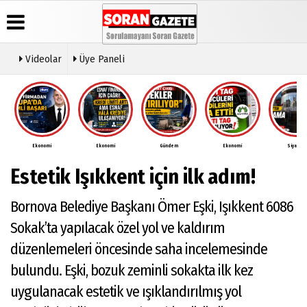
Videolar
Üye Paneli
Üye Paneli
Anketler
Video
Künye
Galeri
Haber
İletişim
Arşivi
Ekonomi
Ekonomi
Gündem
Ekonomi
Siyaset
Çerez
Günün
Politikası
Estetik Işıkkent için ilk adım!
Haberleri
Gizlilik
İlkeleri
Bornova Belediye Başkanı Ömer Eşki, Işıkkent 6086
Sokak’ta yapılacak özel yol ve kaldırım
düzenlemeleri öncesinde saha incelemesinde
bulundu. Eşki, bozuk zeminli sokakta ilk kez
uygulanacak estetik ve ışıklandırılmış yol