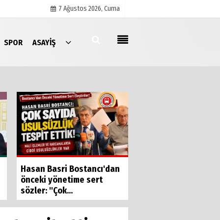
7 Ağustos 2026, Cuma
SPOR
ASAYIŞ
Künye
İletişim
Çerez Politikası
Gizlilik İlkeleri
İzmir Esnafının Sesi
Hasan Basri Bostancı'dan
Ankara’da yankıland
önceki yönetime sert
sözler: "Çok...