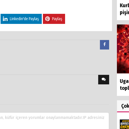
Kur
pişi
Linkedin'de Paylaş
Paylaş
Uga
topl
Ço