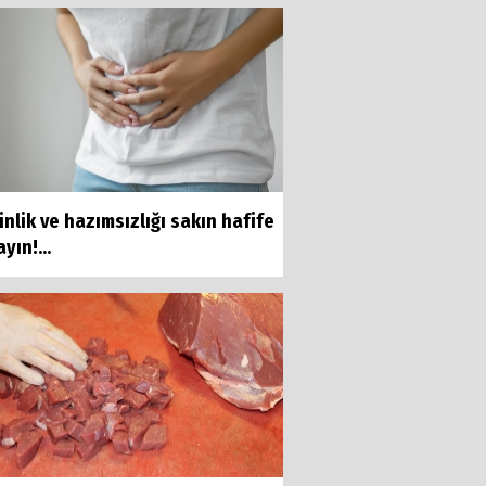
inlik ve hazımsızlığı sakın hafife
yın!...