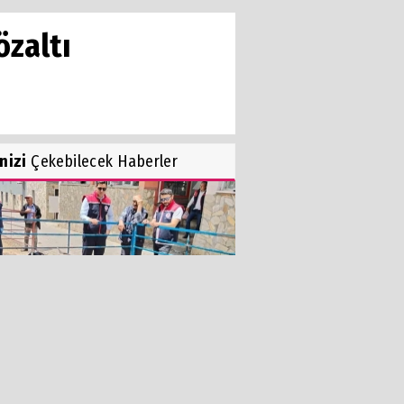
zaltı
inizi
Çekebilecek Haberler
doğan’da kurban satış yerleri
etlendi