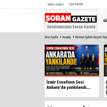
Üye Paneli
Video Galeri
G
Ana Sayfa
Asayiş
Kırmızı Işıkta Geçen Yay
Üye Paneli
Anketler
Haber Arşivi
Günün Haberleri
Basri Bostancı'dan
İzmir Esnafının Sesi
 yönetime sert
Ankara’da yankılandı….
 "Çok...