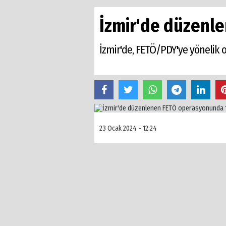
İzmir'de düzenl
İzmir'de, FETÖ/PDY'ye yönelik 
23 Ocak 2024 - 12:24
İzmir Cumhuriyet Başsavcılığı Terör
soruşturma kapsamında, Terörle Müc
FETÖ/PDY’ye yönelik sabah erken sa
güncel yapılanmada faaliyet yürüttü
artan hesap kaydı ve tepe yönetim il
gözaltına alındı. Emniyete götürülen