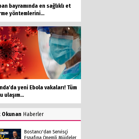
ban bayramında en sağlıklı et
rme yöntemlerini...
nda'da yeni Ebola vakaları! Tüm
u ulaşım...
k Okunan
Haberler
Bostancı'dan Servisçi
Esnafına Önemli Müjdeler