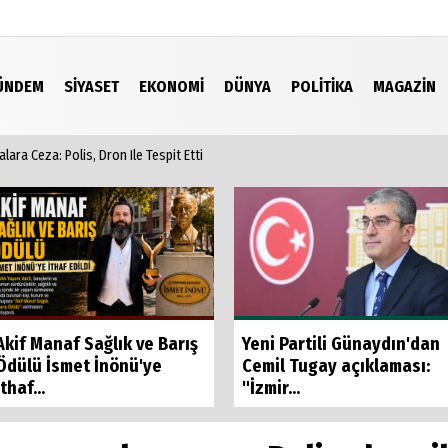
ÜNDEM
SIYASET
EKONOMI
DÜNYA
POLITIKA
MAGAZIN
alara Ceza: Polis, Dron Ile Tespit Etti
Video Galeri
Akif Manaf Sağlık ve Barış
Yeni Partili Günaydın'dan
Ödülü İsmet İnönü'ye
Cemil Tugay açıklaması:
İthaf...
"İzmir...