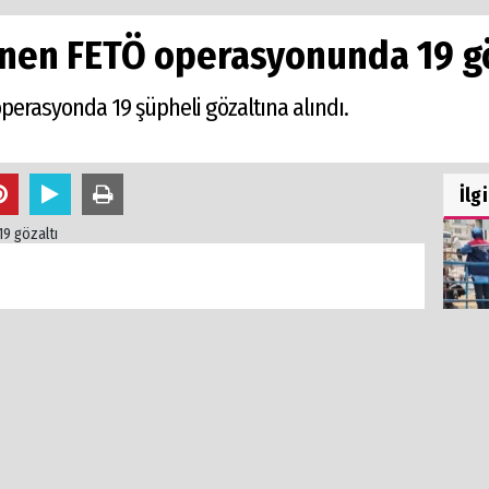
enen FETÖ operasyonunda 19 gö
operasyonda 19 şüpheli gözaltına alındı.
İlg
 Suçları Soruşturma Bürosu tarafından yürütülen
adele Şube Müdürlüğü ekipleri tarafından
atlerde operasyon yapıldı. Operasyonda, haklarında
klerine ilişkin beyan, müzahir dernek kaydı, Bank Asya
Boz
e irtibatı tespit eden 19 şüpheli yakalanarak
den
 şüphelilerin işlemlerinin sürdürdüğü öğrenildi.