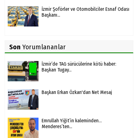
İzmir Şoförler ve Otomobilciler Esnaf Odası
Başkanı...
Son
Yorumlananlar
İzmir’de TAG sürücülerine kötü haber:
Başkan Tugay...
Başkan Erkan Özkan'dan Net Mesaj
Emrullah Yiğit’in kaleminden…
Menderes’ten...