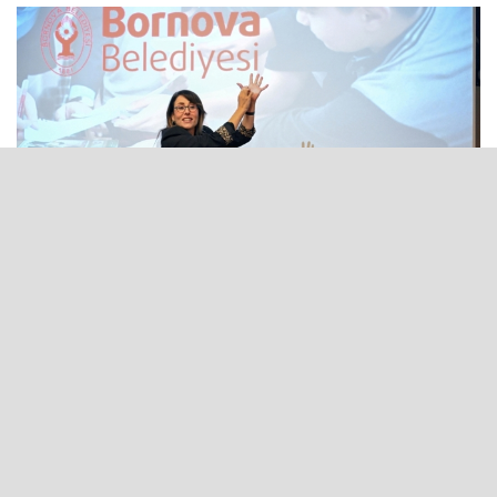
06 Temmuz 2026 - 09:01
Bornova Belediye Başkanı Ömer Eşki,
"Çocuklarımıza sağlık bilincini erken yaşta
kazandırmak, geleceğe yapacağımız en güçlü
yatırımdır. Bu eğitimlerle yarının büyüklerini
daha bilinçli ve sağlıklı bir topluma hazırlıyoruz"