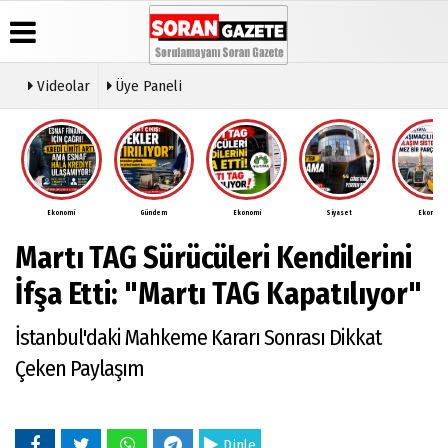
Videolar
Üye Paneli
Üye Paneli
Anketler
Video
Künye
Galeri
Haber
İletişim
Arşivi
Ekonomi
Gündem
Ekonomi
Siyaset
Ekonomi
Çerez
Günün
Politikası
Martı TAG Sürücüleri Kendilerini
Haberleri
Gizlilik
İlkeleri
İfşa Etti: "Martı TAG Kapatılıyor"
İstanbul'daki Mahkeme Kararı Sonrası Dikkat
Çeken Paylaşım
Dinle