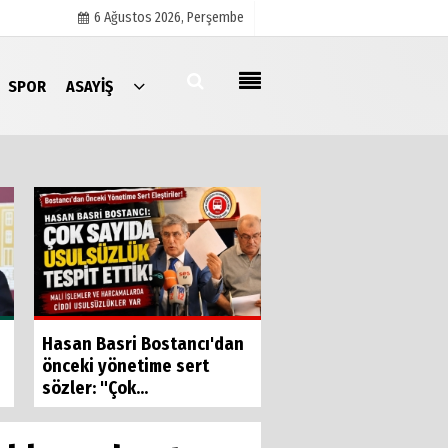
6 Ağustos 2026, Perşembe
SPOR
ASAYIŞ
Künye
İletişim
Çerez Politikası
Gizlilik İlkeleri
İzmir Esnafının Sesi
Hasan Basri Bostancı'dan
Ankara’da yankıland
önceki yönetime sert
sözler: "Çok...