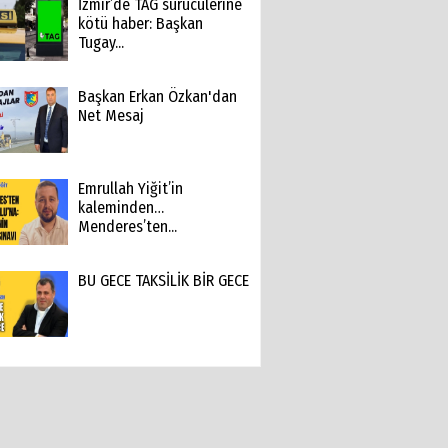
İzmir’de TAG sürücülerine
kötü haber: Başkan
Tugay...
Başkan Erkan Özkan'dan
Net Mesaj
Emrullah Yiğit’in
kaleminden…
Menderes’ten...
BU GECE TAKSİLİK BİR GECE