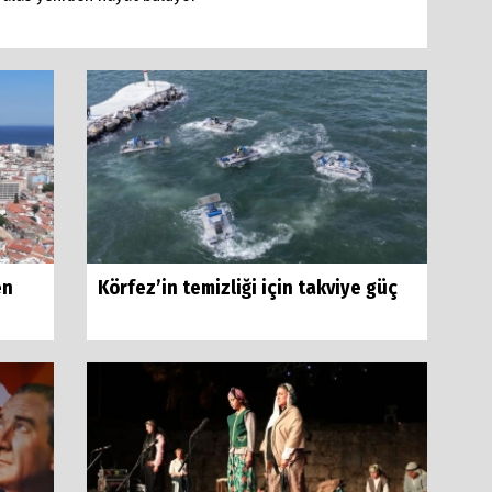
en
Körfez’in temizliği için takviye güç