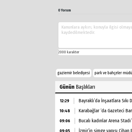
0 Yorum
gaziemir belediyesi
park ve bahçeler müdü
Günün
Başlıkları
Bayraklı’da İnşaatlara Sıkı
12:29
Karabağlar ‘da Gazeteci Barı
10:48
Bucalı kadınlar Arena Stadı
09:06
İzmir’in simge yapısı Cihan
09:05