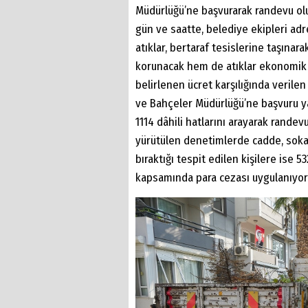
Müdürlüğü’ne başvurarak randevu oluş
gün ve saatte, belediye ekipleri adre
atıklar, bertaraf tesislerine taşına
korunacak hem de atıklar ekonomik 
belirlenen ücret karşılığında veril
ve Bahçeler Müdürlüğü’ne başvuru ya
1114 dâhili hatlarını arayarak randev
yürütülen denetimlerde cadde, soka
bıraktığı tespit edilen kişilere ise
kapsamında para cezası uygulanıyor