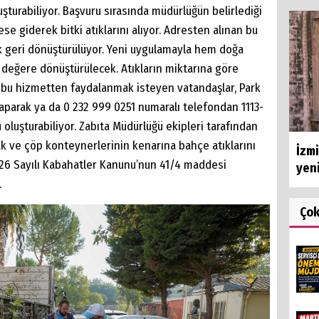
turabiliyor. Başvuru sırasında müdürlüğün belirlediği
se giderek bitki atıklarını alıyor. Adresten alınan bu
rak geri dönüştürülüyor. Yeni uygulamayla hem doğa
değere dönüştürülecek. Atıkların miktarına göre
en bu hizmetten faydalanmak isteyen vatandaşlar, Park
parak ya da 0 232 999 0251 numaralı telefondan 1113-
u oluşturabiliyor. Zabıta Müdürlüğü ekipleri tarafından
k ve çöp konteynerlerinin kenarına bahçe atıklarını
İzmi
 5326 Sayılı Kabahatler Kanunu’nun 41/4 maddesi
yeni
.
Ço