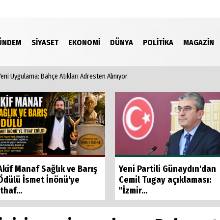
ÜNDEM
SIYASET
EKONOMI
DÜNYA
POLITIKA
MAGAZIN
Yeni Uygulama: Bahçe Atıkları Adresten Alınıyor
Video Galeri
Akif Manaf Sağlık ve Barış
Yeni Partili Günaydın'dan
Ödülü İsmet İnönü'ye
Cemil Tugay açıklaması:
İthaf...
"İzmir...