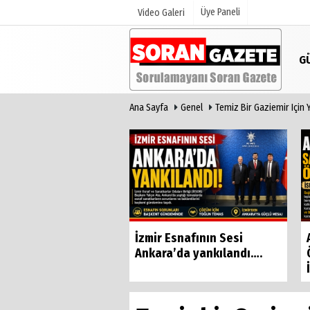
Üye Paneli
Video Galeri
G
Ana Sayfa
Genel
Temiz Bir Gaziemir Için 
Üye Paneli
Anketler
Haber Arşivi
Günün Haberleri
Basri Bostancı'dan
İzmir Esnafının Sesi
 yönetime sert
Ankara’da yankılandı….
 "Çok...