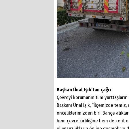
Başkan Ünal Işık’tan çağrı
Çevreyi korumanın tüm yurttaşların
Başkanı Ünal Işık, “İlçemizde temiz,
önceliklerimizden biri. Bahçe atıkla
hem çevre kirliliğine hem de kent e
olumsuzlukların önüne geçmek ve do