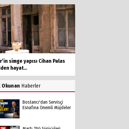
r’in simge yapısı Cihan Palas
den hayat...
k Okunan
Haberler
Bostancı'dan Servisçi
Esnafına Önemli Müjdeler
Martı TAG Sürücüleri