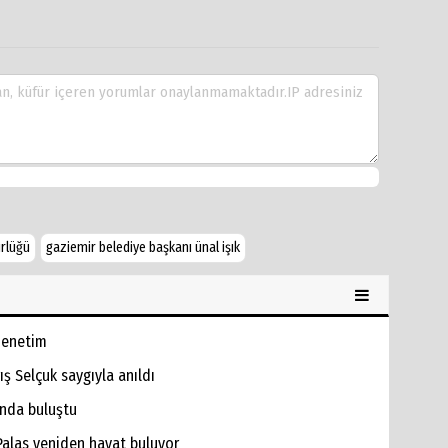
rlüğü
gaziemir belediye başkanı ünal işık
 Denetim
ş Selçuk saygıyla anıldı
’nda buluştu
 Palas yeniden hayat buluyor